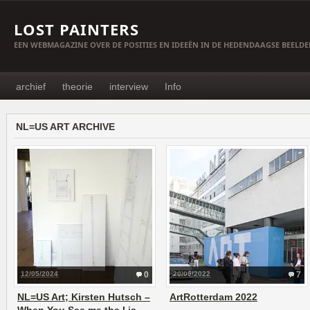
LOST PAINTERS
EEN WEBMAGAZINE OVER DE POSITIES EN IDEEËN IN DE HEDENDAAGSE BEELD
archief
theorie
interview
Info
NL=US ART ARCHIVE
12/05/2024
0
20/05/2022
7
NL=US Art; Kirsten Hutsch –
ArtRotterdam 2022