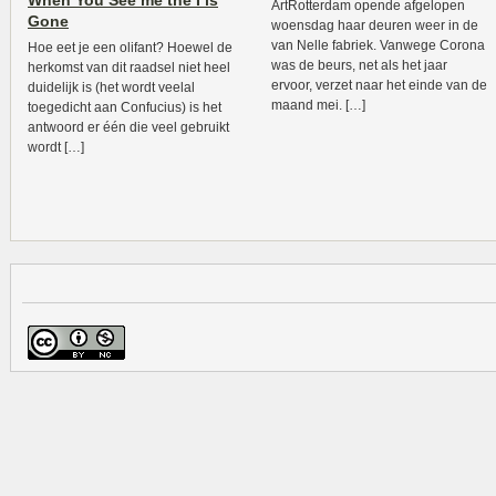
When You See me the I is
ArtRotterdam opende afgelopen
Gone
woensdag haar deuren weer in de
van Nelle fabriek. Vanwege Corona
Hoe eet je een olifant? Hoewel de
was de beurs, net als het jaar
herkomst van dit raadsel niet heel
ervoor, verzet naar het einde van de
duidelijk is (het wordt veelal
maand mei. […]
toegedicht aan Confucius) is het
antwoord er één die veel gebruikt
wordt […]