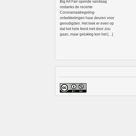
Big Art Fair opende vandaag
ondanks de recente
Coronamaatregeling-
ontwikkelingen haar deuren voor
genodigden. Het leek er even op
dat het hele feest niet door zou
gaan, maar gelukkig kon het […]