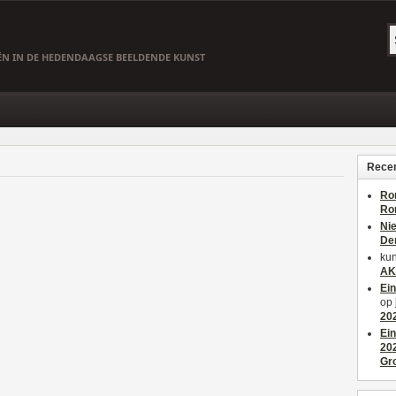
EËN IN DE HEDENDAAGSE BEELDENDE KUNST
Recen
Ro
Ro
Ni
De
kun
AK
Ei
op
20
Ei
20
Gr