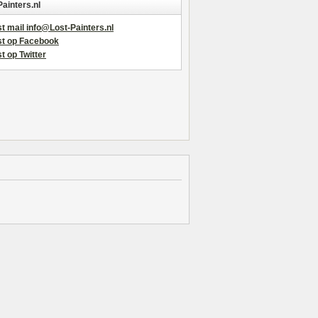
Painters.nl
t mail info@Lost-Painters.nl
st op Facebook
t op Twitter