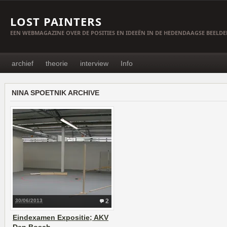
LOST PAINTERS
EEN WEBMAGAZINE OVER DE POSITIES EN IDEEËN IN DE HEDENDAAGSE BEELD
archief
theorie
interview
Info
NINA SPOETNIK ARCHIVE
30/06/2013
2
Eindexamen Expositie; AKV