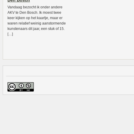
Den Bosch
Vandaag bezocht ik onder andere
AKV te Den Bosch. Ik moest twee
keer kijken op het kaartje, maar er
waren relatief weinig aanstormende
kunstenaars dit jaar, een stuk of 15.
[…]