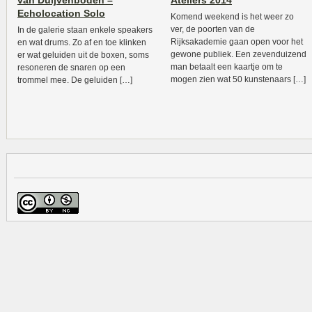
van Duijvenboden –
Ateliers 2014
Echolocation Solo
Komend weekend is het weer zo
ver, de poorten van de
In de galerie staan enkele speakers
Rijksakademie gaan open voor het
en wat drums. Zo af en toe klinken
gewone publiek. Een zevenduizend
er wat geluiden uit de boxen, soms
man betaalt een kaartje om te
resoneren de snaren op een
mogen zien wat 50 kunstenaars […]
trommel mee. De geluiden […]