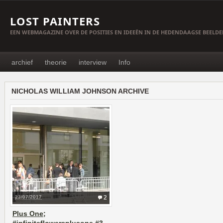
LOST PAINTERS
EEN WEBMAGAZINE OVER DE POSITIES EN IDEEËN IN DE HEDENDAAGSE BEELD
archief
theorie
interview
Info
NICHOLAS WILLIAM JOHNSON ARCHIVE
23/07/2017
2
Plus One;