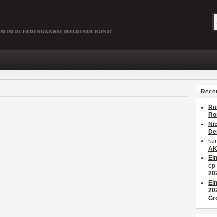
EËN IN DE HEDENDAAGSE BEELDENDE KUNST
Recen
Ro
Ro
Ni
De
kun
AK
Ei
op
20
Ei
20
Gr