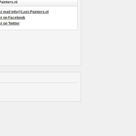
Painters.nl
t mail info@Lost-Painters.nl
st op Facebook
t op Twitter