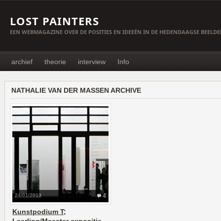
LOST PAINTERS
EEN WEBMAGAZINE OVER DE POSITIES EN IDEEËN IN DE HEDENDAAGSE BEELD
archief
theorie
interview
Info
NATHALIE VAN DER MASSEN ARCHIVE
24/01/2013
4
Kunstpodium T;