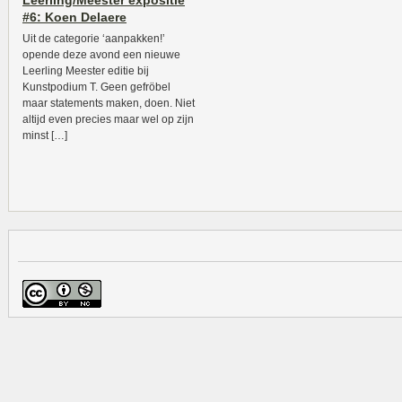
Leerling/Meester expositie
#6: Koen Delaere
Uit de categorie ‘aanpakken!’
opende deze avond een nieuwe
Leerling Meester editie bij
Kunstpodium T. Geen gefröbel
maar statements maken, doen. Niet
altijd even precies maar wel op zijn
minst […]