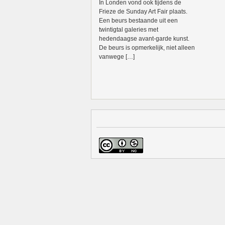
In Londen vond ook tijdens de
Frieze de Sunday Art Fair plaats.
Een beurs bestaande uit een
twintigtal galeries met
hedendaagse avant-garde kunst.
De beurs is opmerkelijk, niet alleen
vanwege […]