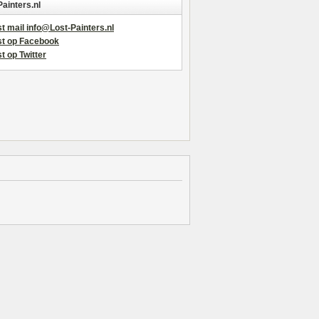
Painters.nl
t mail info@Lost-Painters.nl
st op Facebook
t op Twitter