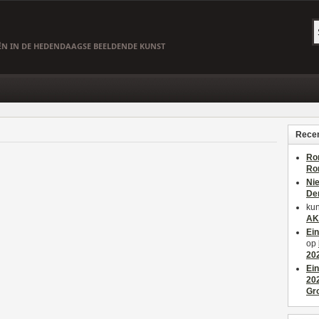
EËN IN DE HEDENDAAGSE BEELDENDE KUNST
Recen
Ro
Ro
Ni
De
kun
AK
Ei
op
20
Ei
20
Gr