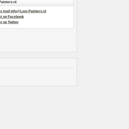
Painters.nl
t mail info@Lost-Painters.nl
st op Facebook
t op Twitter