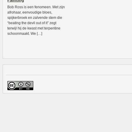
Painting
Bob Ross is een fenomeen. Met zijn
afrohaar, eenvoudige bloes,
spijkerbroek en zalvende stem die
“beating the devil out of it” zegt
terwijl hij de kwast met terpentine
schoonmaakt. We […]