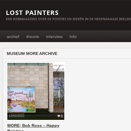
LOST PAINTERS
EEN WEBMAGAZINE OVER DE POSITIES EN IDEEËN IN DE HEDENDAAGSE BEELD
archief
theorie
interview
Info
MUSEUM MORE ARCHIVE
12/02/2021
0
MORE; Bob Ross – Happy