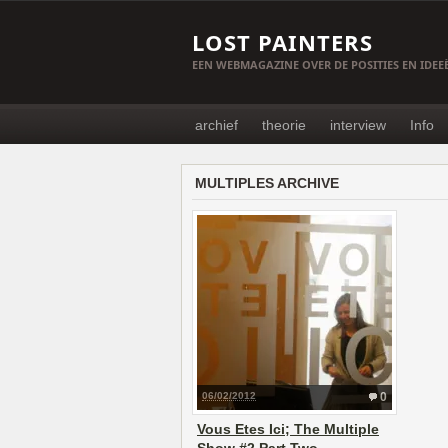
LOST PAINTERS
EEN WEBMAGAZINE OVER DE POSITIES EN IDE
archief
theorie
interview
Info
MULTIPLES ARCHIVE
06/02/2012
0
Vous Etes Ici; The Multiple