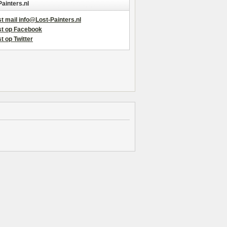
Painters.nl
t mail info@Lost-Painters.nl
st op Facebook
t op Twitter