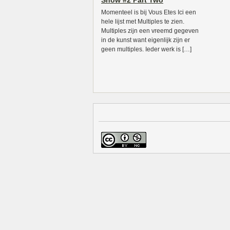
Show #2 Part Two
Momenteel is bij Vous Etes Ici een
hele lijst met Multiples te zien.
Multiples zijn een vreemd gegeven
in de kunst want eigenlijk zijn er
geen multiples. Ieder werk is […]