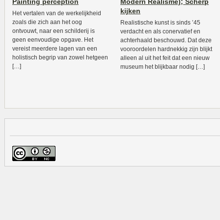
Painting perception
Modern Realisme); Scherp
kijken
Het vertalen van de werkelijkheid
zoals die zich aan het oog
Realistische kunst is sinds ’45
ontvouwt, naar een schilderij is
verdacht en als conervatief en
geen eenvoudige opgave. Het
achterhaald beschouwd. Dat deze
vereist meerdere lagen van een
vooroordelen hardnekkig zijn blijkt
holistisch begrip van zowel hetgeen
alleen al uit het feit dat een nieuw
[…]
museum het blijkbaar nodig […]