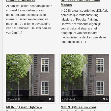
Curious Universe
Rousseau tot Grandma
Moses
Al dan wel of niet schaars geklede
vrouwelijke modellen in een
In 1938 organiseerde het MOMA de
decadent aangekleed klassiek
opmerkelijke tentoonstelling
interieur. Deze beelden dragen
‘Masters of Popular Painting’.
macht uit, de ultieme bevestiging
Hoewel het museum eigenlijk
van het patriciaat. De schilderijen
vooral bekend staat als het
van Jan […]
hoogtepunt van het lineaire
modernistische denken was deze
tentoonstelling […]
04/11/2019
0
24/05/2015
6
MORE; Euan Uglow –
MORE (Museum voor