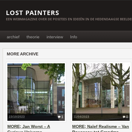
LOST PAINTERS
EEN WEBMAGAZINE OVER DE POSITIES EN IDEEËN IN DE HEDENDAAGSE BEELD
archief
theorie
interview
Info
MORE ARCHIVE
23/10/2023
1
11/04/2023
0
MORE; Jan Worst – A
MORE; Naïef Realisme – Van