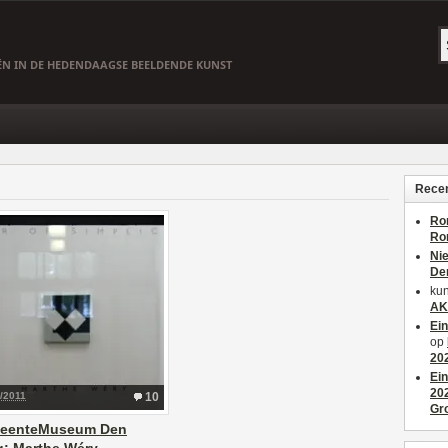
EËN IN DE HEDENDAAGSE BEELDENDE KUNST
Recen
Ro
Ro
Ni
De
kun
AK
Ei
op
20
Ei
20
/2011
10
Gr
eenteMuseum Den