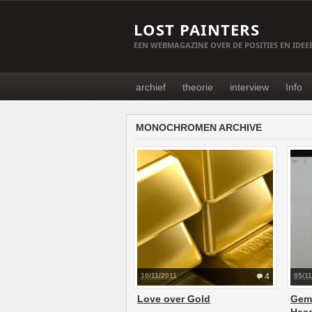
LOST PAINTERS
EEN WEBMAGAZINE OVER DE POSITIES EN IDE
archief
theorie
interview
Info
MONOCHROMEN ARCHIVE
10/11/2011
4
05/11
Love over Gold
Gem