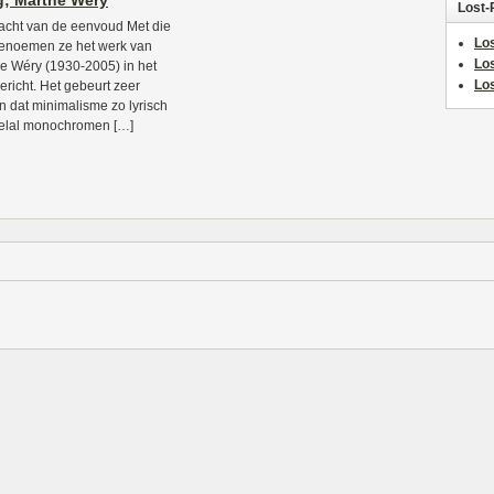
; Marthe Wéry
Lost-
acht van de eenvoud Met die
Los
 benoemen ze het werk van
Lo
e Wéry (1930-2005) in het
Los
ericht. Het gebeurt zeer
n dat minimalisme zo lyrisch
eelal monochromen […]