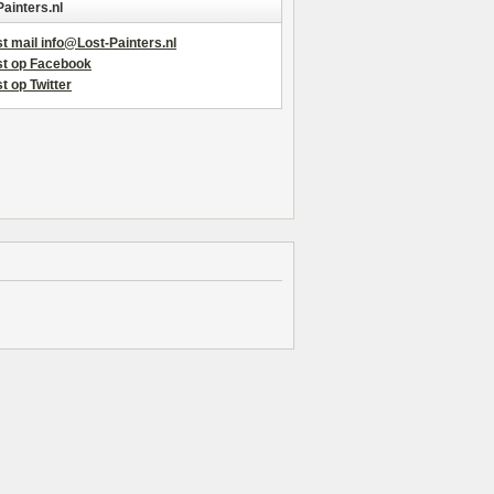
Painters.nl
t mail info@Lost-Painters.nl
st op Facebook
t op Twitter