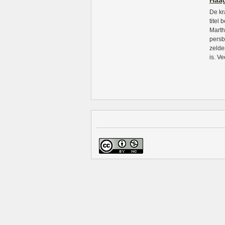
Haag
De kr
titel
Marth
persb
zelde
is. V