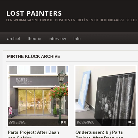
LOST PAINTERS
EEN WEBMAGAZINE OVER DE POSITIES EN IDEEËN IN DE HEDENDAAGSE BEELD
archief
theorie
interview
Info
MIRTHE KLÜCK ARCHIVE
22/10/2021
0
02/09/2021
1
Parts Project; After Daan
Ondertussen; bij Parts