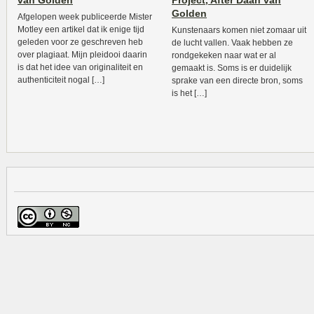
van Golden
Project, After Daan van
Golden
Afgelopen week publiceerde Mister
Motley een artikel dat ik enige tijd
Kunstenaars komen niet zomaar uit
geleden voor ze geschreven heb
de lucht vallen. Vaak hebben ze
over plagiaat. Mijn pleidooi daarin
rondgekeken naar wat er al
is dat het idee van originaliteit en
gemaakt is. Soms is er duidelijk
authenticiteit nogal […]
sprake van een directe bron, soms
is het […]