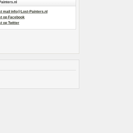
Painters.nl
t mail info@Lost-Painters.nl
st op Facebook
t op Twitter