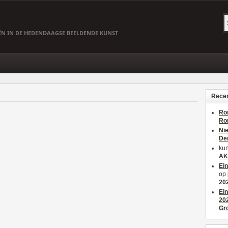
EËN IN DE HEDENDAAGSE BEELDENDE KUNST
Recen
Ro
Ro
Ni
De
kun
AK
Ei
op
20
Ei
20
Gr