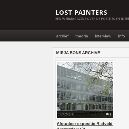
LOST PAINTERS
EEN WEBMAGAZINE OVER DE POSITIES EN IDE
archief
theorie
interview
Info
MIRJA BONS ARCHIVE
13/07/2010
1
Afstudeer expositie Rietveld