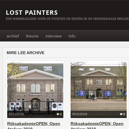
LOST PAINTERS
EEN WEBMAGAZINE OVER DE POSITIES EN IDEEËN IN DE HEDENDAAGSE BEELD
archief
theorie
interview
Info
MIRE LEE ARCHIVE
20/11/2019
0
20/11/2018
0
RijksakademieOPEN; Open
RijksakademieOPEN; Open