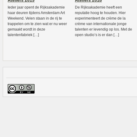
Ateliers 2019
Ateliers 2018
Ieder jaar opent de Rijksakademie
De Rijksakademie heeft een
haar deuren tijdens Amsterdam Art
reputatie hoog te houden. Hier
Weekend. Velen staan in de rij te
experimenteert de crème de la
trappelen om te zien wat er nu weer
crème van internationale jonge
gemaakt wordt in deze
talenten er levendig op los. Met de
talentenfabriek […]
open studio’s is er dan […]