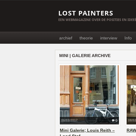
LOST PAINTERS
EEN WEBMAGAZINE OVER DE POSITIES EN IDE
archief
theorie
interview
Info
MINI | GALERIE ARCHIVE
06/03/2017
0
08/0
Mini Galerie; Louis Reith –
RAW 