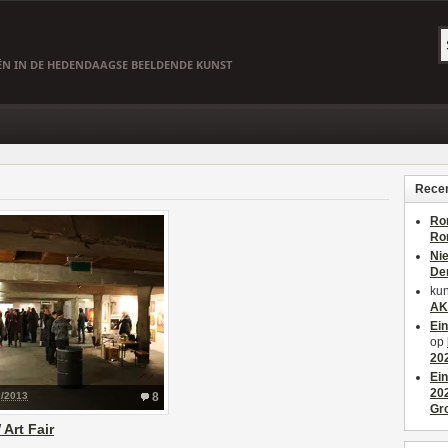
EËN IN DE HEDENDAAGSE BEELDENDE KUNST
Recen
Ro
Ro
Ni
De
kun
AK
Ei
op
20
Ei
20
2/2013
8
Gr
Art Fair