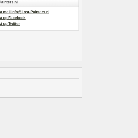
Painters.nl
t mail info@Lost-Painters.nl
st op Facebook
t op Twitter