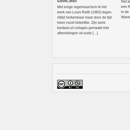
Lood Stof
Net al
een R
Met enige regelmaat kom ik het
in de
werk van Louis Reith (1983) tegen.
Wareho
Altijd herkenbaar maar door de tijd
heen nooit hetzelfde. Zijn werk
bestaat uit collages gemaakt met
afbeeldingen uit oude […]