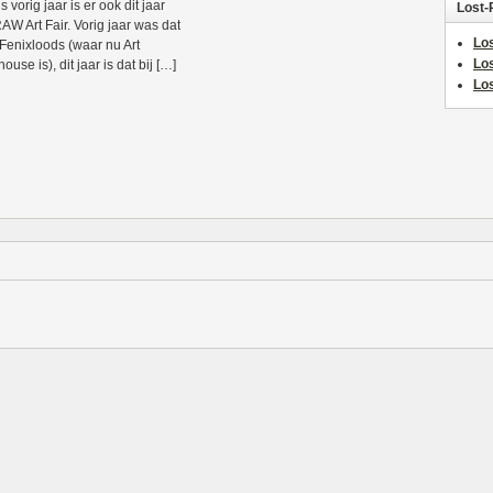
s vorig jaar is er ook dit jaar
Lost-
AW Art Fair. Vorig jaar was dat
Los
 Fenixloods (waar nu Art
Lo
use is), dit jaar is dat bij […]
Los