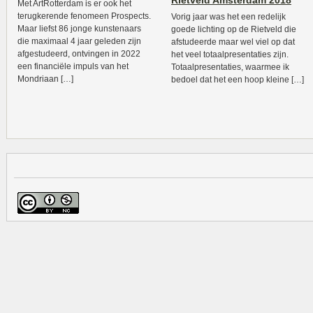
Rietveld Amsterdam 2018
Met ArtRotterdam is er ook het
terugkerende fenomeen Prospects.
Vorig jaar was het een redelijk
Maar liefst 86 jonge kunstenaars
goede lichting op de Rietveld die
die maximaal 4 jaar geleden zijn
afstudeerde maar wel viel op dat
afgestudeerd, ontvingen in 2022
het veel totaalpresentaties zijn.
een financiële impuls van het
Totaalpresentaties, waarmee ik
Mondriaan […]
bedoel dat het een hoop kleine […]