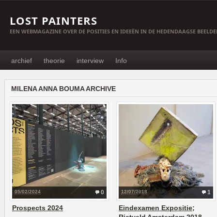
LOST PAINTERS
EEN WEBMAGAZINE OVER DE POSITIES EN IDEEËN IN DE HEDENDAAGSE BEELD
archief
theorie
interview
Info
MILENA ANNA BOUMA ARCHIVE
05/02/2024
0
12/07/2018
1
Prospects 2024
Eindexamen Expositie;