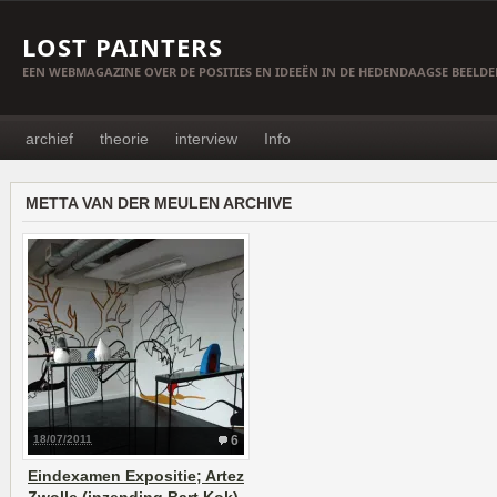
LOST PAINTERS
EEN WEBMAGAZINE OVER DE POSITIES EN IDEEËN IN DE HEDENDAAGSE BEELD
archief
theorie
interview
Info
METTA VAN DER MEULEN ARCHIVE
18/07/2011
6
Eindexamen Expositie; Artez