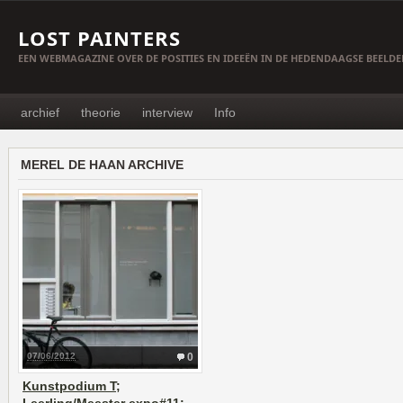
LOST PAINTERS
EEN WEBMAGAZINE OVER DE POSITIES EN IDEEËN IN DE HEDENDAAGSE BEELD
archief
theorie
interview
Info
MEREL DE HAAN ARCHIVE
07/06/2012
0
Kunstpodium T;