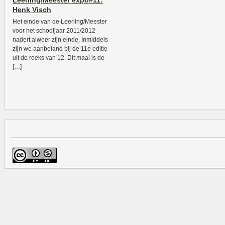
Leerling/Meester expo#11:
Henk Visch
Het einde van de Leerling/Meester
voor het schooljaar 2011/2012
nadert alweer zijn einde. Inmiddels
zijn we aanbeland bij de 11e editie
uit de reeks van 12. Dit maal is de
[…]