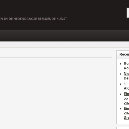
EËN IN DE HEDENDAAGSE BEELDENDE KUNST
Recen
Ro
Ro
Ni
De
kun
AK
Ei
op
20
Ei
20
Gr