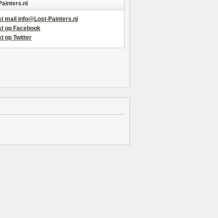
Painters.nl
t mail info@Lost-Painters.nl
st op Facebook
t op Twitter