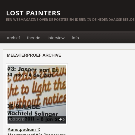
LOST PAINTERS
EEN WEBMAGAZINE OVER DE POSITIES EN IDEEËN IN DE HEDENDAAGSE BEELD
archief
theorie
interview
Info
MEESTERPROEF ARCHIVE
05/12/2011
0
Kunstpodium T;