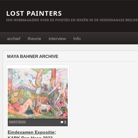
LOST PAINTERS
EEN WEBMAGAZINE OVER DE POSITIES EN IDEEËN IN DE HEDENDAAGSE BEELD
archief
theorie
interview
Info
MAYA BAHNER ARCHIVE
04/07/2022
3
Eindexamen Expositie;