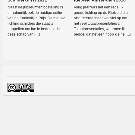
Schilderkunst 2021
Rietveld Amsterdam 2018
Naast de jubileumtentoostelling is
Vorig jaar was het een redelijk
er natuurlijk ook de huidige editie
goede lichting op de Rietveld die
van de Koninklijke Prijs. De nieuwe
afstudeerde maar wel viel op dat
lichting schilders die staat te
het veel totaalpresentaties zijn.
trappellen om toe te treden tot het
Totaalpresentaties, waarmee ik
gezelschap van […]
bedoel dat het een hoop kleine […]