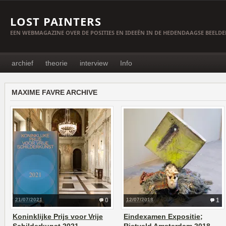
LOST PAINTERS
EEN WEBMAGAZINE OVER DE POSITIES EN IDEEËN IN DE HEDENDAAGSE BEELD
archief
theorie
interview
Info
MAXIME FAVRE ARCHIVE
21/07/2021
0
12/07/2018
1
Koninklijke Prijs voor Vrije
Eindexamen Expositie;