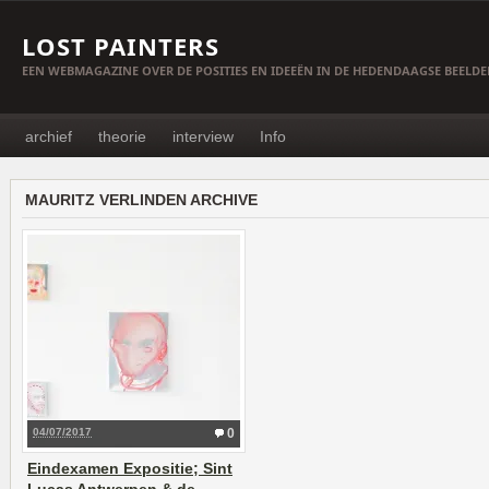
LOST PAINTERS
EEN WEBMAGAZINE OVER DE POSITIES EN IDEEËN IN DE HEDENDAAGSE BEELD
archief
theorie
interview
Info
MAURITZ VERLINDEN ARCHIVE
04/07/2017
0
Eindexamen Expositie; Sint