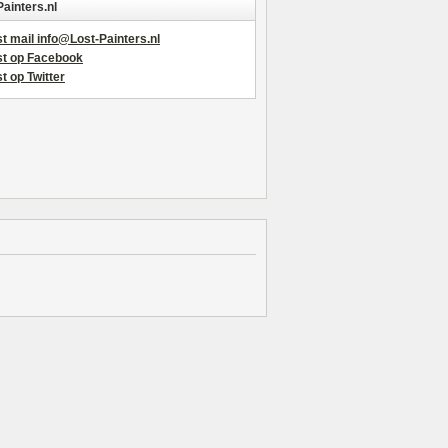
Painters.nl
t mail info@Lost-Painters.nl
st op Facebook
t op Twitter