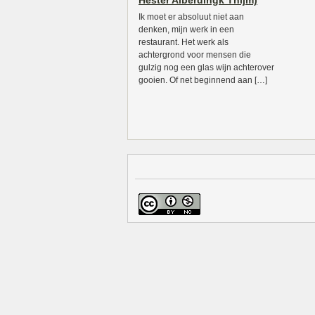
Hester Alberdingk Thijm)
Ik moet er absoluut niet aan
denken, mijn werk in een
restaurant. Het werk als
achtergrond voor mensen die
gulzig nog een glas wijn achterover
gooien. Of net beginnend aan […]