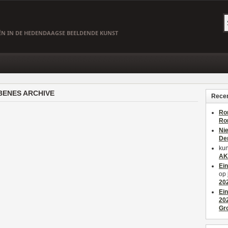
EËN IN DE HEDENDAAGSE BEELDENDE KUNST
BENES ARCHIVE
Recen
Ro
Ro
Ni
De
kun
AK
Ei
op
20
Ei
20
Gr