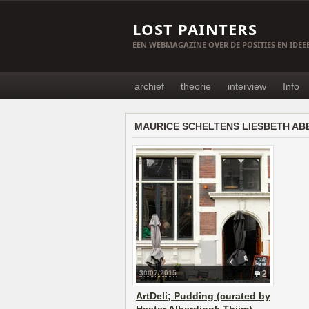
LOST PAINTERS
EEN WEBMAGAZINE OVER DE POSITIES EN IDE
archief
theorie
interview
Info
MAURICE SCHELTENS LIESBETH AB
30/07/2015
2
ArtDeli; Pudding (curated by