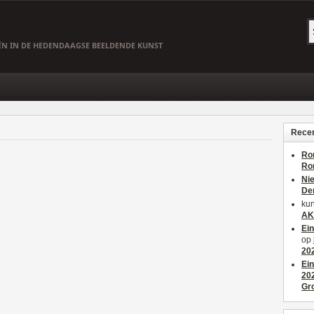
EËN IN DE HEDENDAAGSE BEELDENDE KUNST
Recen
Ro
Ro
Ni
De
kun
AK
Ei
op
20
Ei
20
Gr