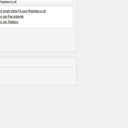
Painters.nl
t mail info@Lost-Painters.nl
st op Facebook
t op Twitter