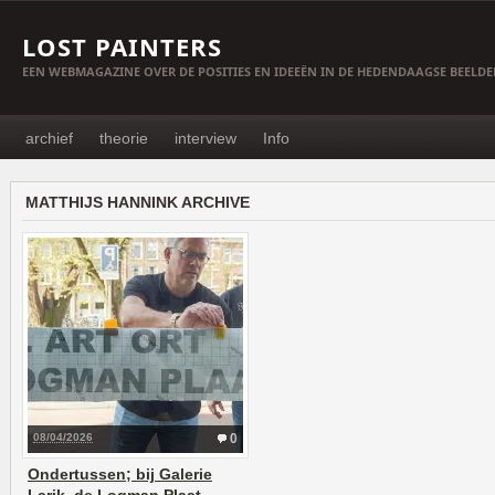
LOST PAINTERS
EEN WEBMAGAZINE OVER DE POSITIES EN IDEEËN IN DE HEDENDAAGSE BEELD
archief
theorie
interview
Info
MATTHIJS HANNINK ARCHIVE
08/04/2026
0
Ondertussen; bij Galerie