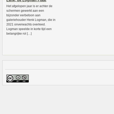
Larik, de Logman Plaat
Het afgelopen jaar is er achter de
schermen gewerkt aan een
bijzonder eerbetoon aan
galeriehouder Henk Logman, die in
2021 onverwachts overleed.
Logman speelde in korte tijd een
belangrijke rol […]