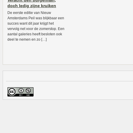
Veracht den burgerman,
doch ledig zijne kruiken
De eerste editie van Nieuw
Amsterdams Peil was blijkbaar een
succes want dit jaar krijgt het
vervolg net voor de zomerstop. Een
aantal galeries heeft besloten ook
deel te nemen en zo […]