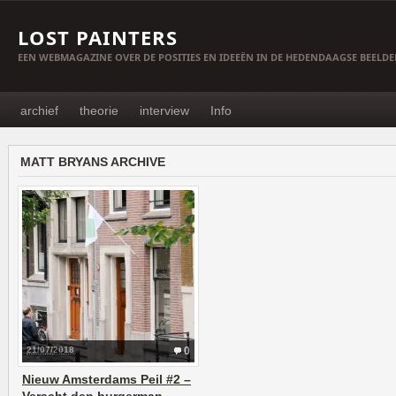
LOST PAINTERS
EEN WEBMAGAZINE OVER DE POSITIES EN IDEEËN IN DE HEDENDAAGSE BEELD
archief
theorie
interview
Info
MATT BRYANS ARCHIVE
21/07/2018
0
Nieuw Amsterdams Peil #2 –