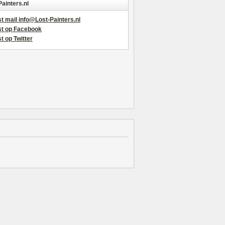
Painters.nl
t mail info@Lost-Painters.nl
st op Facebook
t op Twitter