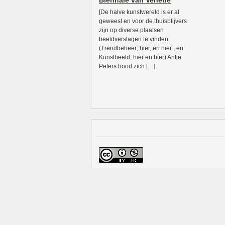
Biënnale van Venetië
[De halve kunstwereld is er al
geweest en voor de thuisblijvers
zijn op diverse plaatsen
beeldverslagen te vinden
(Trendbeheer; hier, en hier , en
Kunstbeeld; hier en hier) Antje
Peters bood zich […]