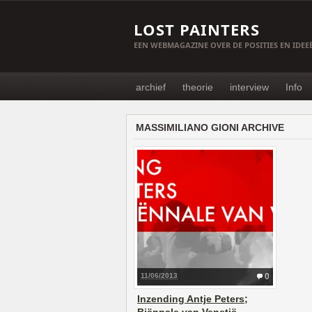
LOST PAINTERS
EEN WEBMAGAZINE OVER DE POSITIES EN IDE
archief
theorie
interview
Info
MASSIMILIANO GIONI ARCHIVE
11/06/2013
0
Inzending Antje Peters;