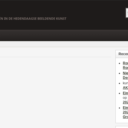
EËN IN DE HEDENDAAGSE BEELDENDE KUNST
Recen
Ro
Ro
Ni
De
kun
AK
Ei
op
20
Ei
20
Gr