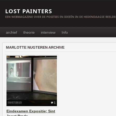
LOST PAINTERS
EEN WEBMAGAZINE OVER DE POSITIES EN IDEEËN IN DE HEDENDAAGSE BEELD
archief
theorie
interview
Info
MARLOTTE NUGTEREN ARCHIVE
08/07/2015
1
Eindexamen Expositie; Sint