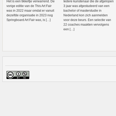
Het is een tikkeltje verwarrend. De
Iedere kunstenaar die de afgelopen
vorige editie van de This Art Fair
3 jaar was afgestudeerd van een
was in 2022 maar omdat er vanuit
bachelor of masterstudie in
dezelfde organisatie in 2023 nog
Nederland kon zich aanmelden
Springboard Art Fair was, is […]
voor deze beurs. Een selectie van
22 coaches maakten vervolgens
een […]