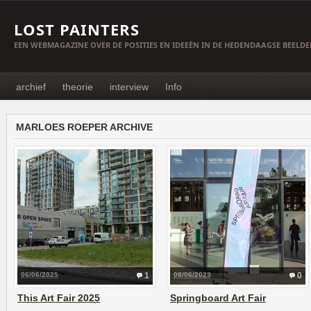
LOST PAINTERS
EEN WEBMAGAZINE OVER DE POSITIES EN IDEEËN IN DE HEDENDAAGSE BEELD
archief
theorie
interview
Info
MARLOES ROEPER ARCHIVE
06/06/2025
1
08/06/2023
0
This Art Fair 2025
Springboard Art Fair