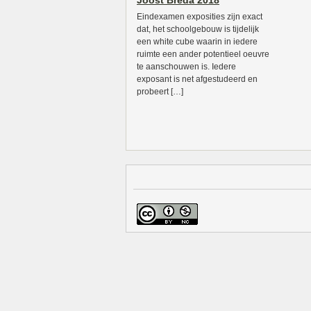
Joost Breda 2018
Eindexamen exposities zijn exact
dat, het schoolgebouw is tijdelijk
een white cube waarin in iedere
ruimte een ander potentieel oeuvre
te aanschouwen is. Iedere
exposant is net afgestudeerd en
probeert […]