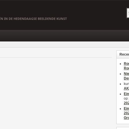
EËN IN DE HEDENDAAGSE BEELDENDE KUNST
Recen
Ro
Ro
Ni
De
kun
AK
Ei
op
20
Ei
20
Gr