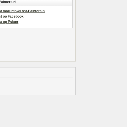
Painters.nl
t mail info@Lost-Painters.nl
st op Facebook
t op Twitter