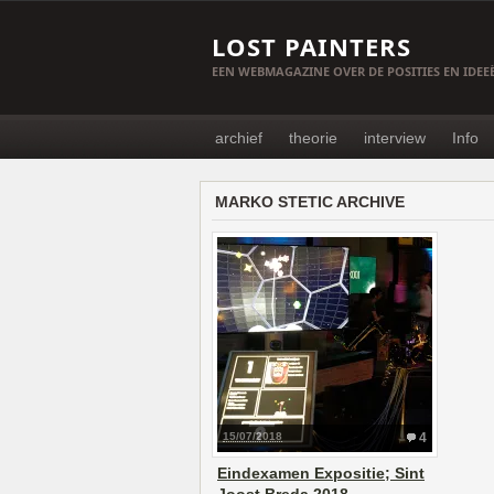
LOST PAINTERS
EEN WEBMAGAZINE OVER DE POSITIES EN IDE
archief
theorie
interview
Info
MARKO STETIC ARCHIVE
15/07/2018
4
Eindexamen Expositie; Sint