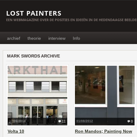
LOST PAINTERS
EEN WEBMAGAZINE OVER DE POSITIES EN IDEEËN IN DE HEDENDAAGSE BEELD
archief
theorie
interview
Info
MARK SWORDS ARCHIVE
17/06/2014
11
01/08/2012
0
Volta 10
Ron Mandos; Painting Now