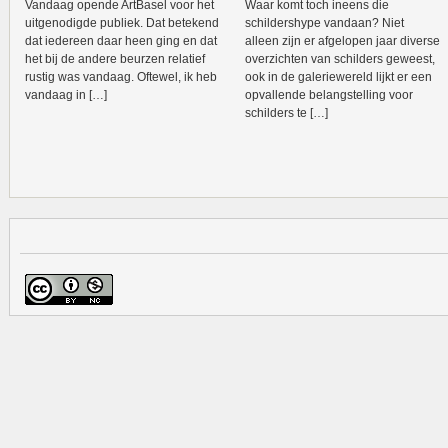
Vandaag opende ArtBasel voor het
Waar komt toch ineens die
uitgenodigde publiek. Dat betekend
schildershype vandaan? Niet
dat iedereen daar heen ging en dat
alleen zijn er afgelopen jaar diverse
het bij de andere beurzen relatief
overzichten van schilders geweest,
rustig was vandaag. Oftewel, ik heb
ook in de galeriewereld lijkt er een
vandaag in […]
opvallende belangstelling voor
schilders te […]