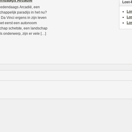
endaags Arcadië
Lost-
edendaags Arcadië, een
Los
chappelijk paradijs in het nu?
Lo
 Da Vinci ergens in zijn leven
Los
het eerst een autonoom
chap schetste, een landschap
ls onderwerp, zijn er vele […]