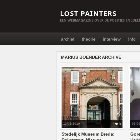
LOST PAINTERS
EEN WEBMAGAZINE OVER DE POSITIES EN IDE
archief
theorie
interview
Info
MARIUS BOENDER ARCHIVE
13/09/2019
0
03/0
Stedelijk Museum Breda;
Gore