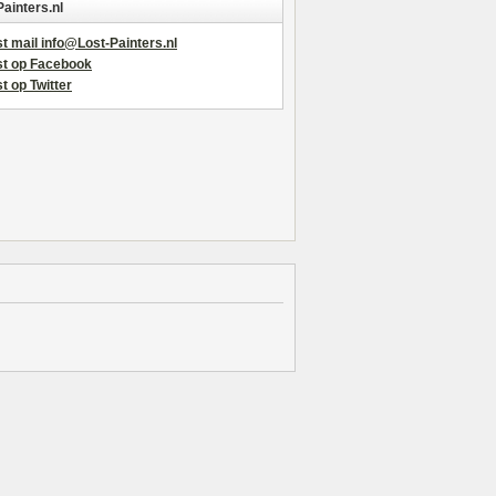
Painters.nl
t mail info@Lost-Painters.nl
st op Facebook
t op Twitter