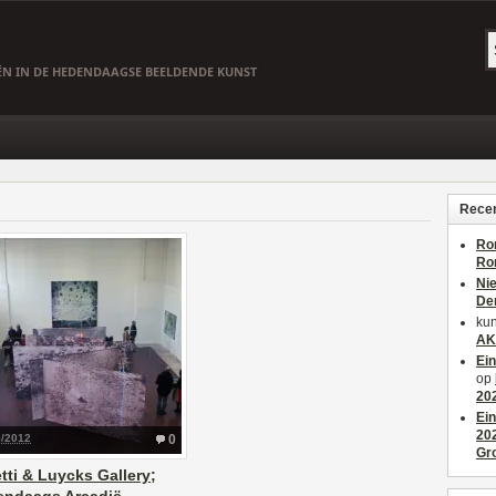
EËN IN DE HEDENDAAGSE BEELDENDE KUNST
Recen
Ro
Ro
Ni
De
kun
AK
Ei
op
20
Ei
20
5/2012
0
Gr
tti & Luycks Gallery;