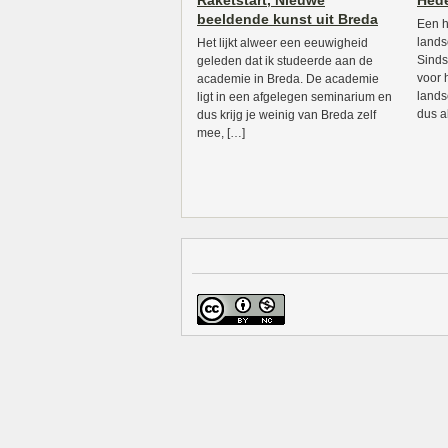
Raketstart, Nieuwe
Hed
beeldende kunst uit Breda
Een h
lands
Het lijkt alweer een eeuwigheid
Sinds
geleden dat ik studeerde aan de
voor 
academie in Breda. De academie
lands
ligt in een afgelegen seminarium en
dus a
dus krijg je weinig van Breda zelf
mee, […]