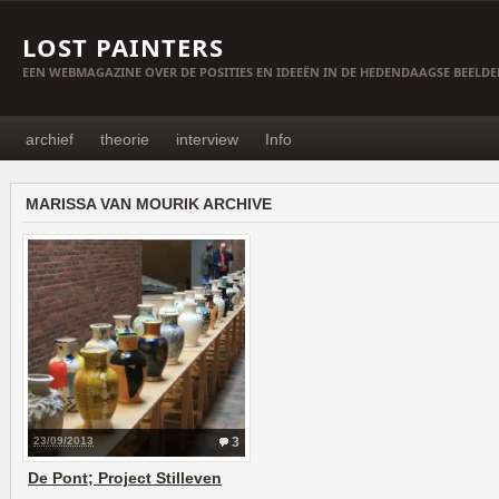
LOST PAINTERS
EEN WEBMAGAZINE OVER DE POSITIES EN IDEEËN IN DE HEDENDAAGSE BEELD
archief
theorie
interview
Info
MARISSA VAN MOURIK ARCHIVE
23/09/2013
3
De Pont; Project Stilleven