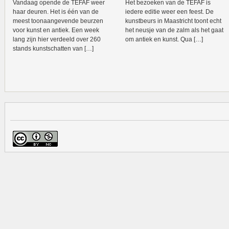
Vandaag opende de TEFAF weer
Het bezoeken van de TEFAF is
haar deuren. Het is één van de
iedere editie weer een feest. De
meest toonaangevende beurzen
kunstbeurs in Maastricht toont echt
voor kunst en antiek. Een week
het neusje van de zalm als het gaat
lang zijn hier verdeeld over 260
om antiek en kunst. Qua […]
stands kunstschatten van […]