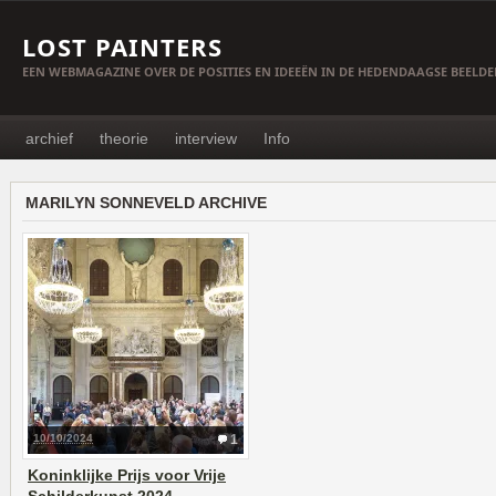
LOST PAINTERS
EEN WEBMAGAZINE OVER DE POSITIES EN IDEEËN IN DE HEDENDAAGSE BEELD
archief
theorie
interview
Info
MARILYN SONNEVELD ARCHIVE
10/10/2024
1
Koninklijke Prijs voor Vrije