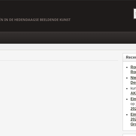
EËN IN DE HEDENDAAGSE BEELDENDE KUNST
Recen
Ro
Ro
Ni
De
kun
AK
Ei
op
20
Ei
20
Gr