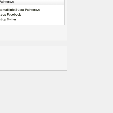
Painters.nl
t mail info@Lost-Painters.nl
st op Facebook
t op Twitter