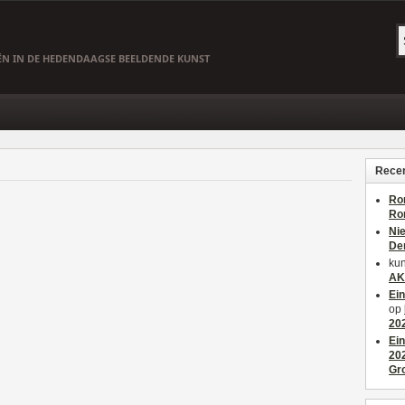
EËN IN DE HEDENDAAGSE BEELDENDE KUNST
Recen
Ro
Ro
Ni
De
kun
AK
Ei
op
20
Ei
20
Gr