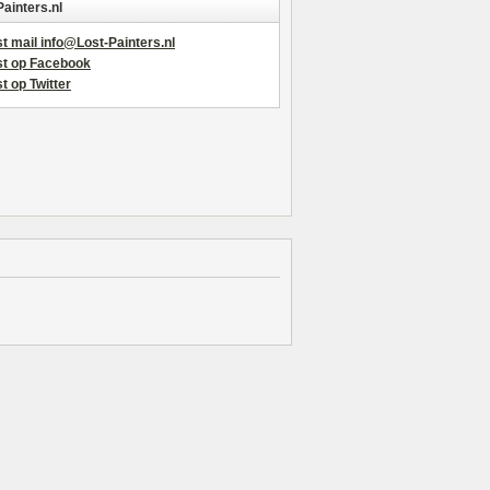
Painters.nl
t mail info@Lost-Painters.nl
st op Facebook
t op Twitter