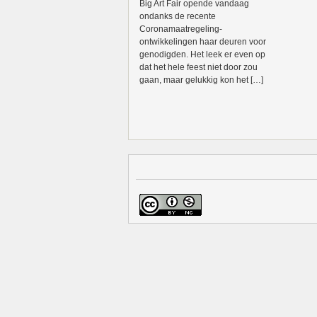
Big Art Fair opende vandaag
ondanks de recente
Coronamaatregeling-
ontwikkelingen haar deuren voor
genodigden. Het leek er even op
dat het hele feest niet door zou
gaan, maar gelukkig kon het […]