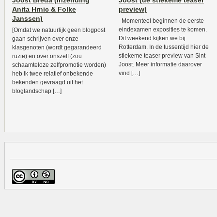
Joost Breda (inzending
Joost (de stiekeme teaser
Anita Hrnic & Folke
preview)
Janssen)
Momenteel beginnen de eerste
eindexamen exposities te komen.
[Omdat we natuurlijk geen blogpost
Dit weekend kijken we bij
gaan schrijven over onze
Rotterdam. In de tussentijd hier de
klasgenoten (wordt gegarandeerd
stiekeme teaser preview van Sint
ruzie) en over onszelf (zou
Joost. Meer informatie daarover
schaamteloze zelfpromotie worden)
vind […]
heb ik twee relatief onbekende
bekenden gevraagd uit het
bloglandschap […]