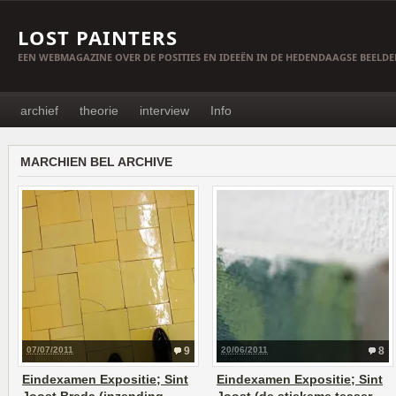
LOST PAINTERS
EEN WEBMAGAZINE OVER DE POSITIES EN IDEEËN IN DE HEDENDAAGSE BEELD
archief
theorie
interview
Info
MARCHIEN BEL ARCHIVE
07/07/2011
9
20/06/2011
8
Eindexamen Expositie; Sint
Eindexamen Expositie; Sint