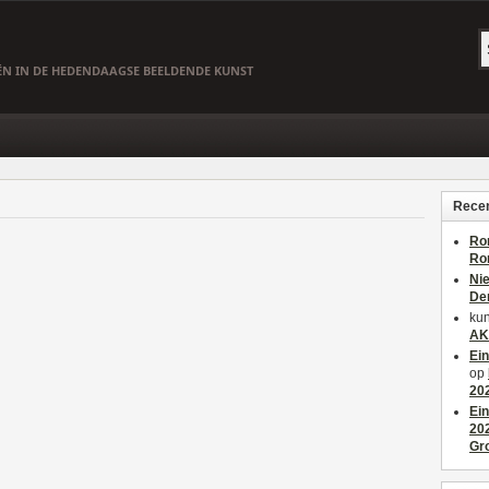
EËN IN DE HEDENDAAGSE BEELDENDE KUNST
Recen
Ro
Ro
Ni
De
kun
AK
Ei
op
20
Ei
20
Gr