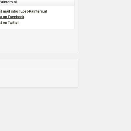
Painters.nl
t mail info@Lost-Painters.nl
st op Facebook
t op Twitter