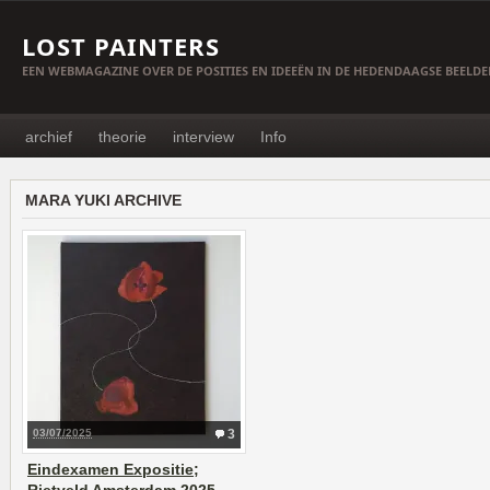
LOST PAINTERS
EEN WEBMAGAZINE OVER DE POSITIES EN IDEEËN IN DE HEDENDAAGSE BEELD
archief
theorie
interview
Info
MARA YUKI ARCHIVE
03/07/2025
3
Eindexamen Expositie;