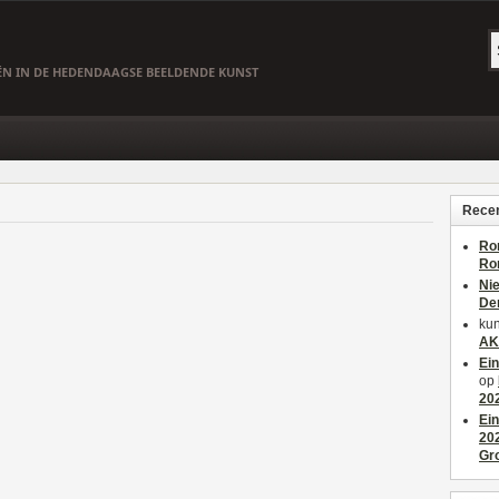
EËN IN DE HEDENDAAGSE BEELDENDE KUNST
Recen
Ro
Ro
Ni
De
kun
AK
Ei
op
20
Ei
20
Gr