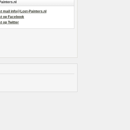
Painters.nl
t mail info@Lost-Painters.nl
st op Facebook
t op Twitter