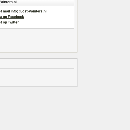
Painters.nl
t mail info@Lost-Painters.nl
st op Facebook
t op Twitter