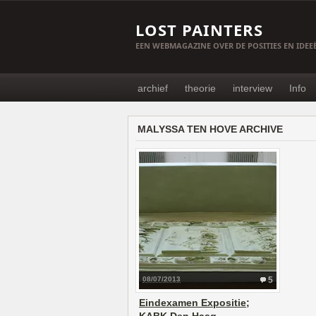
LOST PAINTERS
EEN WEBMAGAZINE OVER DE POSITIES EN IDE
archief
theorie
interview
Info
MALYSSA TEN HOVE ARCHIVE
08/07/2013
5
Eindexamen Expositie;