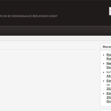
EËN IN DE HEDENDAAGSE BEELDENDE KUNST
Recen
Ro
Ro
Ni
De
kun
AK
Ei
op
20
Ei
20
Gr