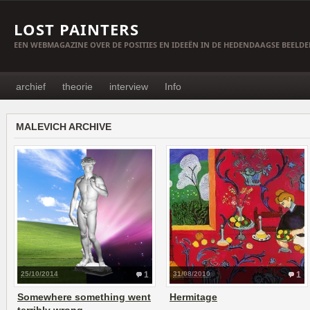
LOST PAINTERS
EEN WEBMAGAZINE OVER DE POSITIES EN IDEEËN IN DE HEDENDAAGSE BEELD
archief
theorie
interview
Info
MALEVICH ARCHIVE
25/10/2014
1
31/08/2010
1
Somewhere something went
Hermitage