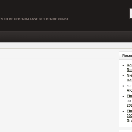
EËN IN DE HEDENDAAGSE BEELDENDE KUNST
Recen
Ro
Ro
Ni
De
kun
AK
Ei
op
20
Ei
20
Gr