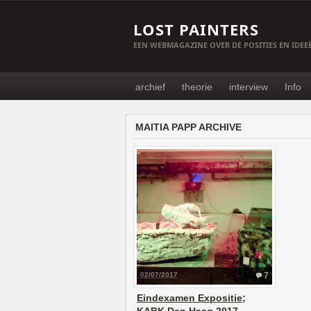
LOST PAINTERS
EEN WEBMAGAZINE OVER DE POSITIES EN IDE
archief
theorie
interview
Info
MAITIA PAPP ARCHIVE
02/07/2017
7
Eindexamen Expositie;