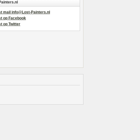
Painters.nl
t mail info@Lost-Painters.nl
st op Facebook
t op Twitter