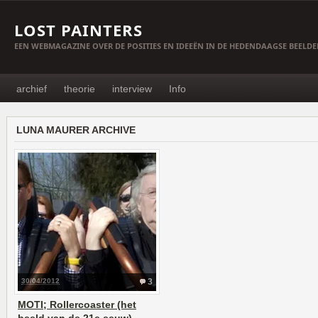
LOST PAINTERS
EEN WEBMAGAZINE OVER DE POSITIES EN IDEEËN IN DE HEDENDAAGSE BEELD
archief
theorie
interview
Info
LUNA MAURER ARCHIVE
30/04/2012
3
MOTI; Rollercoaster (het