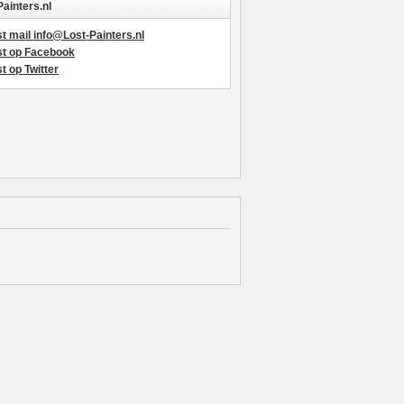
Painters.nl
t mail info@Lost-Painters.nl
st op Facebook
t op Twitter