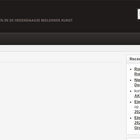
EËN IN DE HEDENDAAGSE BEELDENDE KUNST
Recen
Ro
Ro
Ni
De
kun
AK
Ei
op
20
Ei
20
Gr