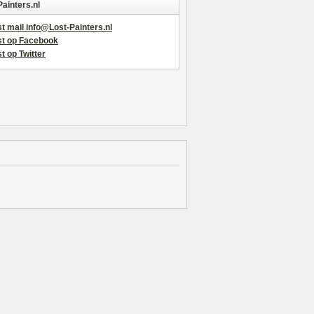
Painters.nl
t mail info@Lost-Painters.nl
st op Facebook
t op Twitter