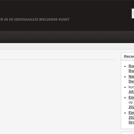
EËN IN DE HEDENDAAGSE BEELDENDE KUNST
Recen
Ro
Ro
Ni
De
kun
AK
Ei
op
20
Ei
20
Gr